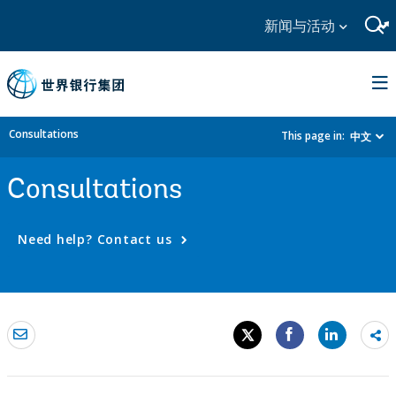
新闻与活动
Consultations
This page in:
中文
Consultations
Need help? Contact us
Sh
mo